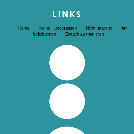
LINKS
Home
Kleine Hunderassen
Nicht haarend
Am
beliebtesten
Einfach zu trainieren
GESUNDHEIT